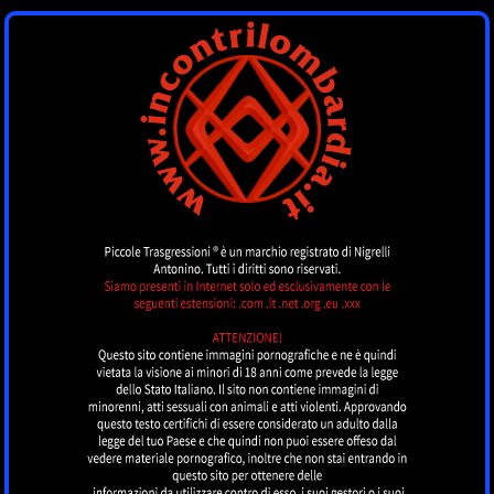
INCONTRI
LOMBARDIA
by piccoletrasgressioni.it
MENU
Nessun annuncio