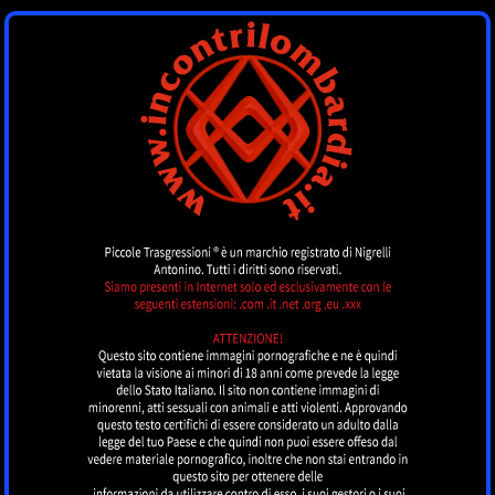
INCONTRI
LOMBARDIA
by piccoletrasgressioni.it
MENU
Nessun annuncio