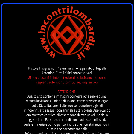
INCONTRI
LOMBARDIA
by piccoletrasgressioni.it
MENU
Nessun annuncio