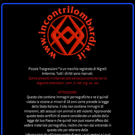
INCONTRI
LOMBARDIA
by piccoletrasgressioni.it
MENU
Nessun annuncio