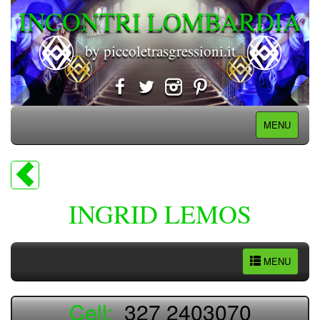
INCONTRI LOMBARDIA
by piccoletrasgressioni.it
MENU
INGRID LEMOS
MENU
Cell:
327 2403070