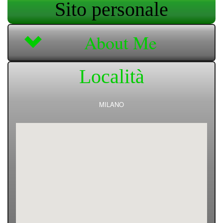
Sito personale
About Me
Località
MILANO